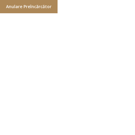
Anulare Preîncărcător