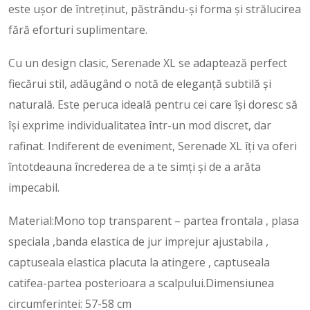
este ușor de întreținut, păstrându-și forma și strălucirea
fără eforturi suplimentare.
Cu un design clasic, Serenade XL se adaptează perfect
fiecărui stil, adăugând o notă de eleganță subtilă și
naturală. Este peruca ideală pentru cei care își doresc să
își exprime individualitatea într-un mod discret, dar
rafinat. Indiferent de eveniment, Serenade XL îți va oferi
întotdeauna încrederea de a te simți și de a arăta
impecabil.
Material:Mono top transparent – partea frontala , plasa
speciala ,banda elastica de jur imprejur ajustabila ,
captuseala elastica placuta la atingere , captuseala
catifea-partea posterioara a scalpului.Dimensiunea
circumferintei: 57-58 cm