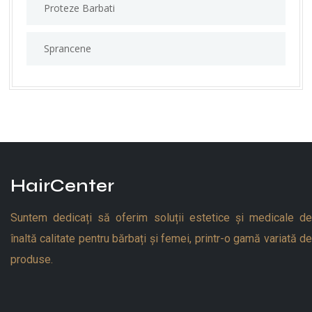
Proteze Barbati
Sprancene
HairCenter
Suntem dedicați să oferim soluții estetice și medicale de
înaltă calitate pentru bărbați și femei, printr-o gamă variată de
produse.