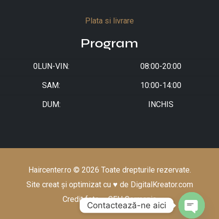
Plata si livrare
Program
0LUN-VIN:
08:00-20:00
SAM:
10:00-14:00
DUM:
INCHIS
Haircenter.ro © 2026 Toate drepturile rezervate.
Site creat și optimizat cu ♥ de
DigitalKreator.com
Credit foto – GFH Germania
Contactează-ne aici